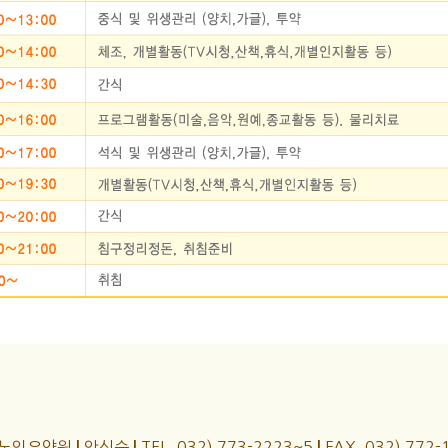
노인요양원
안신숙
TEL. 032) 773-2223~5
FAX. 032) 772-
|
|
|